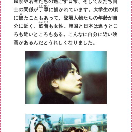
風景や若者たちの過ごす日常、そして友だち同
てい
ねい
士の関係が
丁
寧
に描かれています。大学生の頃
み
に
観
たこともあって、登場人物たちの年齢が自
かん
とく
分に近く、
監
督
も女性。韓国と日本は違うとこ
ろも近いところもある。こんなに自分に近い映
画があるんだとうれしくなりました。