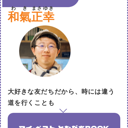
本屋ライター
わき
まさ
ゆき
和氣
正
幸
大好きな友だちだから、時には違う
道を行くことも