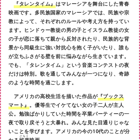
『タレンタイム』
はマレーシアを舞台にした青春
映画です。多民族国家のマレーシアでは、民族や宗
教によって、それぞれのルールや考え方を持ってい
ます。ヒンドゥー教徒の男の子とイスラム教徒の女
の子が恋に落ちて親から反対されたり、民族的な背
景から同級生に強い対抗心を抱く子がいたり、誰も
が立ちふさがる壁を前に悩みながら生きています。
でも、「タレンタイム」という音楽コンテストの夜
だけは特別。歌を通してみんなが一つになり、奇跡
のような時間を過ごします。
アメリカの高校生活を描いた作品が
『ブックス
マート』
。優等生でイケてない女の子二人が主人
公。勉強ばかりしていた時間を卒業パーティーの一
夜で取り戻そうと大暴れ。みんな見た目通りじゃな
いことを学びます。アメリカの今の10代のことが分
ごらく