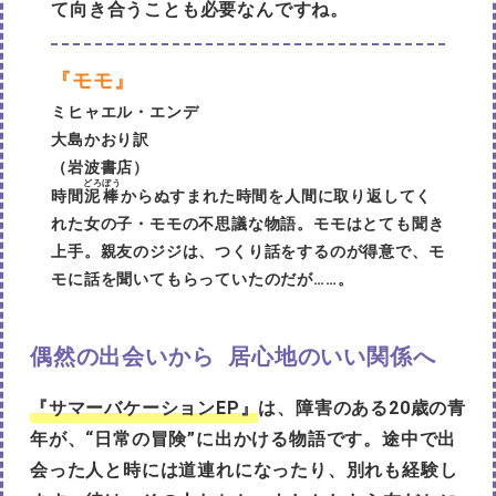
て向き合うことも必要なんですね。
『モモ』
ミヒャエル・エンデ
大島かおり訳
（岩波書店）
どろぼう
時間
泥棒
からぬすまれた時間を人間に取り返してく
れた女の子・モモの不思議な物語。モモはとても聞き
上手。親友のジジは、つくり話をするのが得意で、モ
モに話を聞いてもらっていたのだが……。
偶然の出会いから 居心地のいい関係へ
『サマーバケーションEP』
は、障害のある20歳の青
年が、“日常の冒険”に出かける物語です。途中で出
会った人と時には道連れになったり、別れも経験し