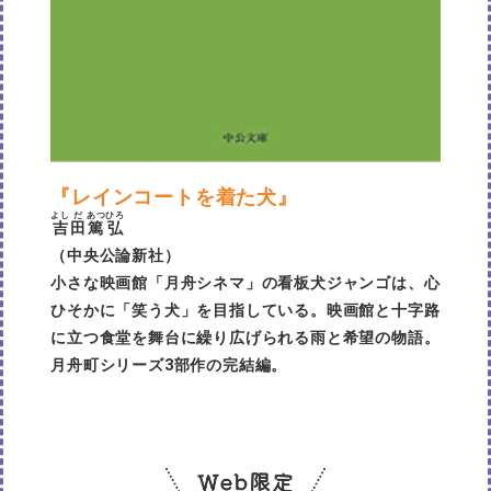
『レインコートを着た犬』
よし
だ
あつ
ひろ
吉
田
篤
弘
（中央公論新社）
小さな映画館「月舟シネマ」の看板犬ジャンゴは、心
ひそかに「笑う犬」を目指している。映画館と十字路
に立つ食堂を舞台に繰り広げられる雨と希望の物語。
月舟町シリーズ3部作の完結編。