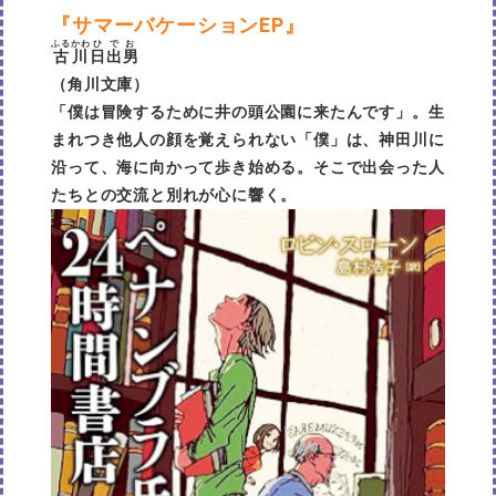
『サマーバケーションEP』
ふるかわ
ひでお
古川
日出男
（角川文庫）
「僕は冒険するために井の頭公園に来たんです」。生
まれつき他人の顔を覚えられない「僕」は、神田川に
沿って、海に向かって歩き始める。そこで出会った人
たちとの交流と別れが心に響く。