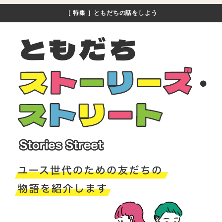
メ
［ 特集 ］ともだちの話をしよう
イ
ン
コ
ン
テ
ン
ツ
へ
移
動