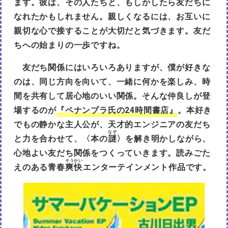
ます。彼は、その人たちと、もしかしたら友だちに
なれたかもしれません。親しくなるには、お互いに
親切な心で接することが大切だと気づきます。友だ
ちへの始まりの一歩ですね。
友だち関係にはいろいろありますが、僕が好きな
のは、同じ方向を向いて、一緒に何かを楽しみ、時
間を共有して居心地のいい関係。そんな仲良しが登
場するのが
『ペナンブラ氏の24時間書店』
。本好き
でもの静かな主人公が、天才的エンジニアの友だち
なぞ
と力を合わせて、〈本の
謎
〉を解き明かしながら、
心地よい友だち関係をつくっていきます。読みごた
そうかい
えのある青春
爽快
エンターテインメント作品です。