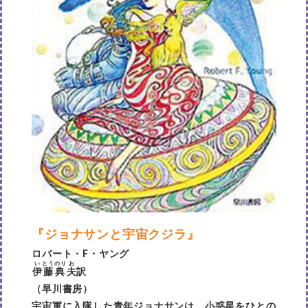
『ジョナサンと宇宙クジラ』
ロバート・F・ヤング
い
とう
のり
お
伊
藤
典
夫
訳
（早川書房）
宇宙軍に入隊した青年ジョナサンは、小惑星をひとの