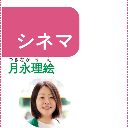
シネマ
映画ライター
つき
なが
り
え
月
永
理
絵