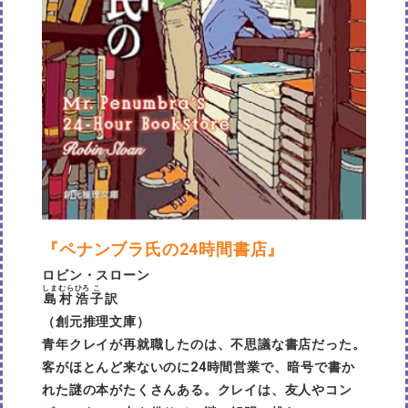
『ペナンブラ氏の24時間書店』
ロビン・スローン
しまむら
ひろ
こ
島村
浩
子
訳
（創元推理文庫）
青年クレイが再就職したのは、不思議な書店だった。
客がほとんど来ないのに24時間営業で、暗号で書か
れた謎の本がたくさんある。クレイは、友人やコン