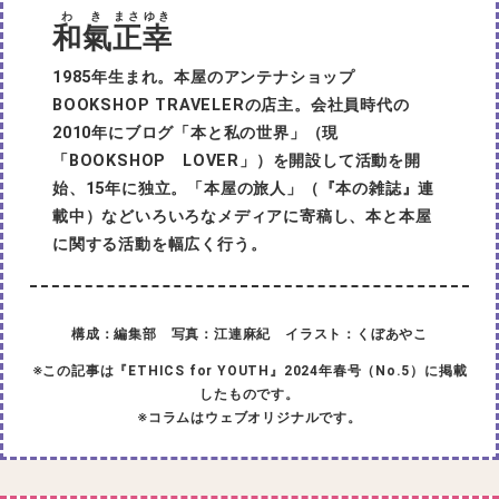
わき
まさ
ゆき
和氣
正
幸
1985年生まれ。本屋のアンテナショップ
BOOKSHOP TRAVELERの店主。会社員時代の
2010年にブログ「本と私の世界」（現
「BOOKSHOP LOVER」）を開設して活動を開
始、15年に独立。「本屋の旅人」（『本の雑誌』連
載中）などいろいろなメディアに寄稿し、本と本屋
に関する活動を幅広く行う。
構成：編集部 写真：江連麻紀 イラスト：くぼあやこ
※この記事は『ETHICS for YOUTH』2024年春号（No.5）に掲載
したものです。
※コラムはウェブオリジナルです。