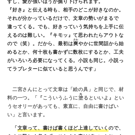
すし、愛が強いほうが掘り下げられます。
『好き』と伝える時も、相手のどこが好きなのか。
それが分かっているだけで、文章の勢いがまるで
違ってくる。でも、好きっていう気持ちを上手に伝
えるのは難しい。『キモッ』て思われたらアウトな
さわ
ので（笑）。だから、最初は
爽
やかに世間話から始
めるとか、何十枚も書かずに数枚にするとか、工夫
がいろいろ必要になってくる。小説も同じ。小説っ
てラブレターに似ていると思うんです」
二宮さんにとって文章は「絵の具」と同じで、材
ぬ
料の一つ。「『こういうふうに
塗
るといいよ』とい
うセオリーがあっても、素直に、自由に書けばい
い」と言います。
「
文章って、書けば書くほど上達していく
ので、