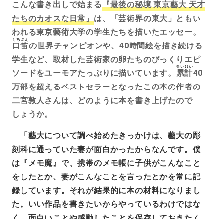
こんな書き出しで始まる
『最後の秘境 東京藝大 天才
たちのカオスな日常』
は、「芸術界の東大」ともい
われる東京藝術大学の学生たちを描いたエッセー。
くちぶえ
口笛
の世界チャンピオンや、40時間絵を描き続ける
学生など、取材した芸術家の卵たちのびっくりエピ
るいけい
ソードをユーモアたっぷりに描いています。
累計
40
万部を超えるベストセラーとなったこの本の作者の
二宮敦人さんは、どのように本を書き上げたので
しょうか。
「藝大について調べ始めたきっかけは、藝大の彫
刻科に通っていた妻が面白かったからなんです。僕
は『メモ魔』で、携帯のメモ帳に子供がこんなこと
をしたとか、妻がこんなことを言ったとかを常に記
録しています。それが結果的に本の材料になりまし
た。いい作品を書きたいからやっているわけではな
く、面白いことや感動したことを保存しておきたく