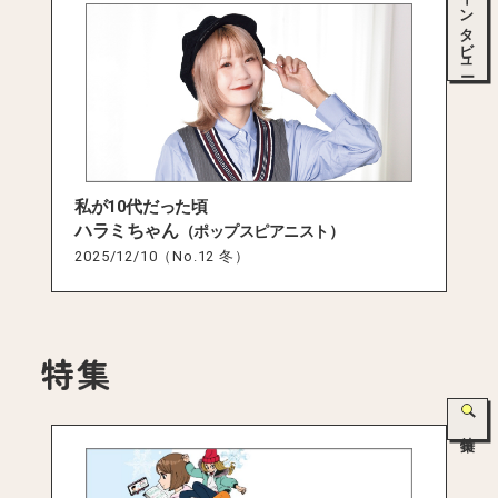
インタビュー
私が10代だった頃
ハラミちゃん
（ポップスピアニスト）
2025/12/10（No.12 冬）
特集
特集