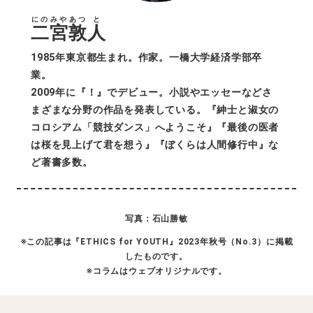
にのみや
あつ
と
二宮
敦
人
1985年東京都生まれ。作家。一橋大学経済学部卒
業。
2009年に『！』でデビュー。小説やエッセーなどさ
まざまな分野の作品を発表している。『紳士と淑女の
コロシアム「競技ダンス」へようこそ』『最後の医者
は桜を見上げて君を想う』『ぼくらは人間修行中』な
ど著書多数。
写真：石山勝敏
※この記事は『ETHICS for YOUTH』2023年秋号（No.3）に掲載
したものです。
※コラムはウェブオリジナルです。