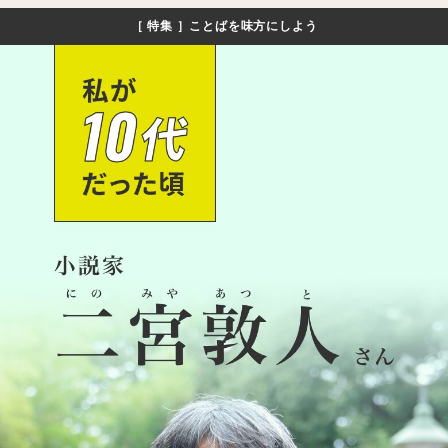
メ
［ 特集 ］ことばを味方にしよう
イ
ン
コ
ン
テ
ン
ツ
へ
移
動